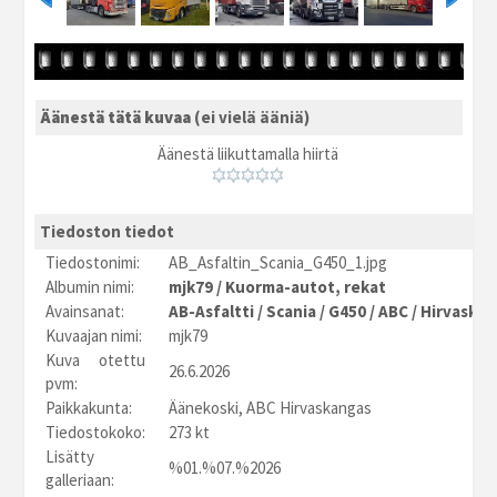
Äänestä tätä kuvaa
(ei vielä ääniä)
Äänestä liikuttamalla hiirtä
Tiedoston tiedot
Tiedostonimi:
AB_Asfaltin_Scania_G450_1.jpg
Albumin nimi:
mjk79
/
Kuorma-autot, rekat
Avainsanat:
AB-Asfaltti
/
Scania
/
G450
/
ABC
/
Hirvaska
Kuvaajan nimi:
mjk79
Kuva otettu
26.6.2026
pvm:
Paikkakunta:
Äänekoski, ABC Hirvaskangas
Tiedostokoko:
273 kt
Lisätty
%01.%07.%2026
galleriaan: