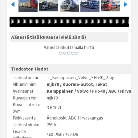
Äänestä tätä kuvaa
(ei vielä ääniä)
Äänestä liikuttamalla hiirtä
Tiedoston tiedot
Tiedostonimi:
T_Kemppaisen_Volvo_FH540_2.jpg
Albumin nimi:
mjk79
/
Kuorma-autot, rekat
Avainsanat:
Kemppainen
/
Volvo
/
FH540
/
ABC
/
Hirvask
Kuvaajan nimi:
mjk79
Kuva otettu
3.6.2021
pvm:
Paikkakunta:
Äänekoski, ABC Hirvaskangas
Tiedostokoko:
259 kt
Lisätty
%01.%07.%2026
galleriaan: