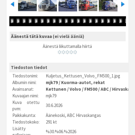
Äänestä tätä kuvaa
(ei vielä ääniä)
Äänestä liikuttamalla hiirtä
Tiedoston tiedot
Tiedostonimi:
Kuljetus_Kettusen_Volvo_FM500_1.jpg
Albumin nimi:
mjk79
/
Kuorma-autot, rekat
Avainsanat:
Kettunen
/
Volvo
/
FM500
/
ABC
/
Hirvaskan
Kuvaajan nimi:
mjk79
Kuva otettu
30.6.2026
pvm:
Paikkakunta:
Äänekoski, ABC Hirvaskangas
Tiedostokoko:
291 kt
Lisätty
%30.%06.%2026
galleriaan: