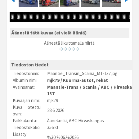
Äänestä tätä kuvaa
(ei vielä ääniä)
Äänestä liikuttamalla hiirtä
Tiedoston tiedot
Tiedostonimi:
Maantie_Transin_Scania_MT-137.jpg
Albumin nimi:
mjk79
/
Kuorma-autot, rekat
Avainsanat:
Maantie-Trans
/
Scania
/
ABC
/
Hirvaskang
137
Kuvaajan nimi:
mjk79
Kuva otettu
28.6.2026
pvm:
Paikkakunta:
Äänekoski, ABC Hirvaskangas
Tiedostokoko:
356 kt
Lisätty
%30.%06.%2026