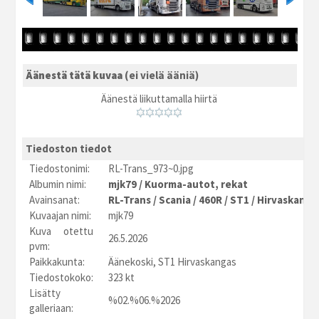
Äänestä tätä kuvaa
(ei vielä ääniä)
Äänestä liikuttamalla hiirtä
Tiedoston tiedot
Tiedostonimi:
RL-Trans_973~0.jpg
Albumin nimi:
mjk79
/
Kuorma-autot, rekat
Avainsanat:
RL-Trans
/
Scania
/
460R
/
ST1
/
Hirvaskanga
Kuvaajan nimi:
mjk79
Kuva otettu
26.5.2026
pvm:
Paikkakunta:
Äänekoski, ST1 Hirvaskangas
Tiedostokoko:
323 kt
Lisätty
%02.%06.%2026
galleriaan: