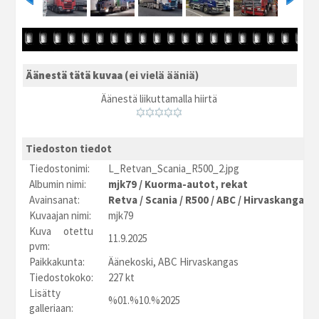
Äänestä tätä kuvaa
(ei vielä ääniä)
Äänestä liikuttamalla hiirtä
Tiedoston tiedot
Tiedostonimi:
L_Retvan_Scania_R500_2.jpg
Albumin nimi:
mjk79
/
Kuorma-autot, rekat
Avainsanat:
Retva
/
Scania
/
R500
/
ABC
/
Hirvaskangas
Kuvaajan nimi:
mjk79
Kuva otettu
11.9.2025
pvm:
Paikkakunta:
Äänekoski, ABC Hirvaskangas
Tiedostokoko:
227 kt
Lisätty
%01.%10.%2025
galleriaan: