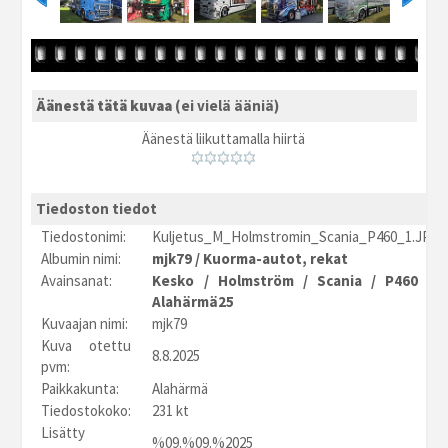
Äänestä tätä kuvaa
(ei vielä ääniä)
Äänestä liikuttamalla hiirtä
Tiedoston tiedot
Tiedostonimi:
Kuljetus_M_Holmstromin_Scania_P460_1.JPG
Albumin nimi:
mjk79
/
Kuorma-autot, rekat
Avainsanat:
Kesko
/
Holmström
/
Scania
/
P460
/
Alahärmä25
Kuvaajan nimi:
mjk79
Kuva otettu
8.8.2025
pvm:
Paikkakunta:
Alahärmä
Tiedostokoko:
231 kt
Lisätty
%09.%09.%2025