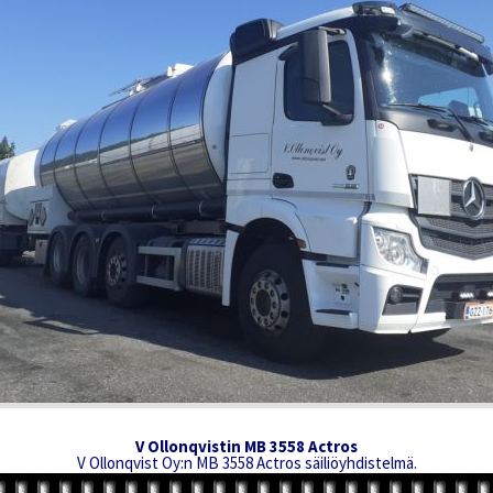
V Ollonqvistin MB 3558 Actros
V Ollonqvist Oy:n MB 3558 Actros säiliöyhdistelmä.