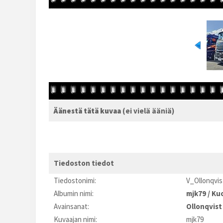
Äänestä tätä kuvaa
(ei vielä ääniä)
Tiedoston tiedot
Tiedostonimi:
V_Ollonqvi
Albumin nimi:
mjk79
/
Kuo
Avainsanat:
Ollonqvist
Kuvaajan nimi:
mjk79