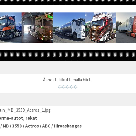
Äänestä liikuttamalla hiirtä
stin_MB_3558_Actros_1.jpg
rma-autot, rekat
/
MB
/
3558
/
Actros
/
ABC
/
Hirvaskangas