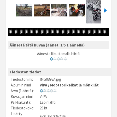
Äänestä tätä kuvaa
(äänet: 1/5 1 äänellä)
Äänestä liikuttamalla hiirtä
Tiedoston tiedot
Tiedostonimi:
IMG0892A.jpg
Albumin nimi:
ViPA
/
Moottorikelkat ja mönkijät
Arvo (1 ääntä):
Kuvaajan nimi:
ViPA
Paikkakunta:
Lapinlahti
Tiedostokoko:
23 kt
Lisätty
%21.%10.%2016