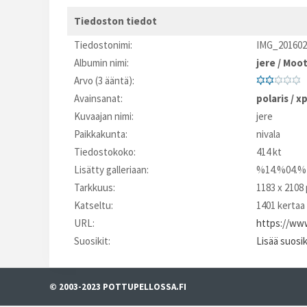
Tiedoston tiedot
Tiedostonimi:
IMG_201602
Albumin nimi:
jere
/
Moot
Arvo (3 ääntä):
Avainsanat:
polaris
/
x
Kuvaajan nimi:
jere
Paikkakunta:
nivala
Tiedostokoko:
414 kt
Lisätty galleriaan:
%14.%04.%
Tarkkuus:
1183 x 2108 
Katseltu:
1401 kertaa
URL:
https://www
Suosikit:
Lisää suosi
© 2003-2023 POTTUPELLOSSA.FI