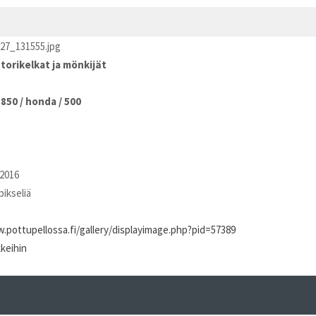
27_131555.jpg
torikelkat ja mönkijät
p850
/
honda
/
500
2016
pikseliä
.pottupellossa.fi/gallery/displayimage.php?pid=57389
kkeihin