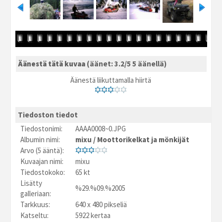
Äänestä tätä kuvaa
(äänet: 3.2/5 5 äänellä)
Äänestä liikuttamalla hiirtä
Tiedoston tiedot
Tiedostonimi:
AAAA0008~0.JPG
Albumin nimi:
mixu
/
Moottorikelkat ja mönkijät
Arvo (5 ääntä):
Kuvaajan nimi:
mixu
Tiedostokoko:
65 kt
Lisätty
%29.%09.%2005
galleriaan:
Tarkkuus:
640 x 480 pikseliä
Katseltu:
5922 kertaa