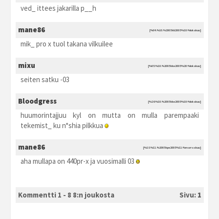
ved_ ittees jakarilla p__h
mane86
[%04.%10.%2005 kti2005 %10:%lokakuu]
mik_ pro x tuol takana vilkuilee
mixu
[%05.%10.%2005 kke2005 %20:%lokakuu]
seiten satku -03
Bloodgress
[%26.%10.%2005 kke2005 %10:%lokakuu]
huumorintajjuu kyl on mutta on mulla parempaaki
tekemist_ ku n*shia pilkkua
mane86
[%18.%11.%2005 kpe2005 %11:%marraskuu]
aha mullapa on 440pr-x ja vuosimalli 03
Kommentti 1 - 8 8:n joukosta
Sivu:
1