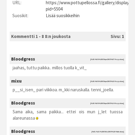
URL:
https://www.pottupellossa.fi/gallery/displayim
pid=5504
Suosikit:
Lisää suosikkeihin
Kommentti 1 - 8 8:n joukosta
Sivu:
1
Bloodgress
[%30.%09.%2005 kpe2005 %07:%syyskuu]
jaahas, tuttu paikka.. millos tuolla k_vit_
mixu
[%30.%09.%2005 kpe2005 %10:%syyskuu]
p__si_isen_ pari viikkoa. m_kki naruskalla. tenni_joella.
Bloodgress
[%30.%09.%2005 kpe2005 %14:%syyskuu]
Sama aika, sama paikka... ettei ois mun j_let tuossa
alareunassa
Bloodgress
[%01.%10.%2005 kla2005 %20:%lokakuu]