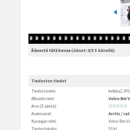
Äänestä tätä kuvaa
(äänet: 0/5 5 äänellä)
Tiedoston tiedot
Tiedostonimi:
kelkka2.JPG
Albumin nimi:
Volvo Bm V
Arvo (5 ääntä):
Avainsanat:
Arctic
/
cat
Kuvaajan nimi:
Volvo Bm V
Tiedostokoko:
53 kt