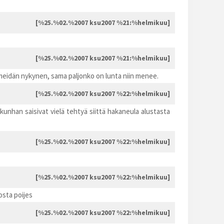
[%25.%02.%2007 ksu2007 %21:%helmikuu]
[%25.%02.%2007 ksu2007 %21:%helmikuu]
toi meidän nykynen, sama paljonko on lunta niin menee.
[%25.%02.%2007 ksu2007 %22:%helmikuu]
kunhan saisivat vielä tehtyä siittä hakaneula alustasta
[%25.%02.%2007 ksu2007 %22:%helmikuu]
[%25.%02.%2007 ksu2007 %22:%helmikuu]
osta poijes
[%25.%02.%2007 ksu2007 %22:%helmikuu]