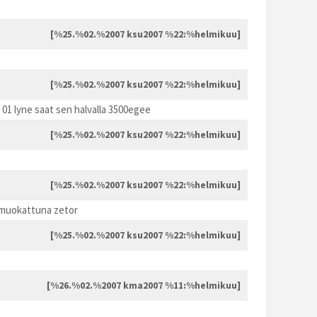
[%25.%02.%2007 ksu2007 %22:%helmikuu]
[%25.%02.%2007 ksu2007 %22:%helmikuu]
01 lyne saat sen halvalla 3500egee
[%25.%02.%2007 ksu2007 %22:%helmikuu]
[%25.%02.%2007 ksu2007 %22:%helmikuu]
i muokattuna zetor
[%25.%02.%2007 ksu2007 %22:%helmikuu]
[%26.%02.%2007 kma2007 %11:%helmikuu]