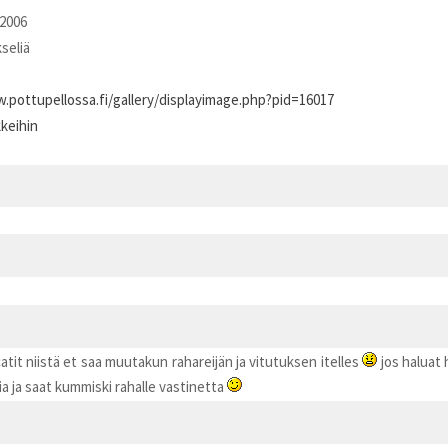
2006
kseliä
.pottupellossa.fi/gallery/displayimage.php?pid=16017
kkeihin
tit niistä et saa muutakun rahareijän ja vitutuksen itelles
jos haluat 
a ja saat kummiski rahalle vastinetta