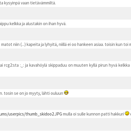
tta kysyinpä vaan tietävämmiltä.
uippu kelkka ja alustakin on ihan hyvä.
matot niin (...) kapeita ja lyhyitä, niillä ei oo hankeen asiaa. toisin kun 
i rcg2:sta :_: ja kavahöylä skippaduu on muuten kyllä pirun hyvä kelkka 
in. tosin se on jo myyty, lähti ouluun
lbums/userpics/thumb_skidoo2.JPG
mulla oi sulle kunnon patti hakkuri