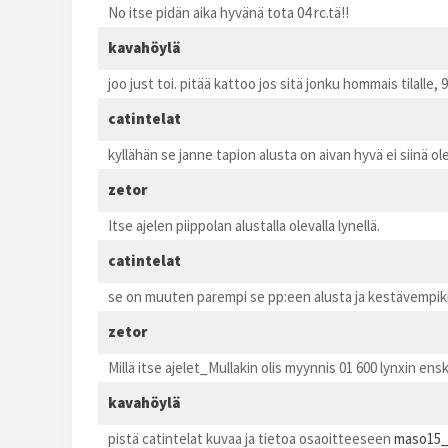
No itse pidän aika hyvänä tota 04 rc.tä!!
kavahöylä
joo just toi. pitää kattoo jos sitä jonku hommais tilall
catintelat
kyllähän se janne tapion alusta on aivan hyvä ei siinä 
zetor
Itse ajelen piippolan alustalla olevalla lynellä.
catintelat
se on muuten parempi se pp:een alusta ja kestävempiki 
zetor
Millä itse ajelet_Mullakin olis myynnis 01 600 lynxin ens
kavahöylä
pistä catintelat kuvaa ja tietoa osaoitteeseen
maso15_