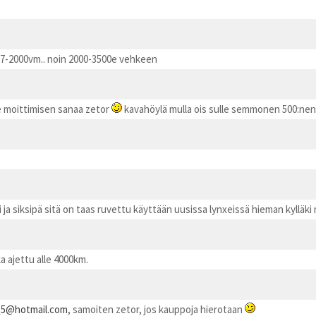
e, 97-2000vm.. noin 2000-3500e vehkeen
ole moittimisen sanaa zetor
kavahöylä mulla ois sulle semmonen 500:nen 
ja siksipä sitä on taas ruvettu käyttään uusissa lynxeissä hieman kylläk
ka ajettu alle 4000km.
5@hotmail.com
, samoiten zetor, jos kauppoja hierotaan