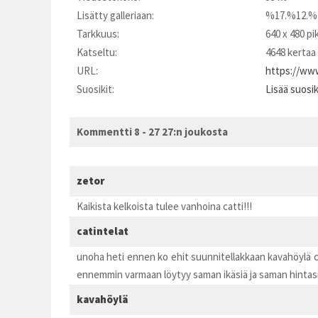
Lisätty galleriaan:
%17.%12.%
Tarkkuus:
640 x 480 pi
Katseltu:
4648 kertaa
URL:
https://www
Suosikit:
Lisää suosi
Kommentti 8 - 27 27:n joukosta
zetor
Kaikista kelkoista tulee vanhoina catti!!!
catintelat
unoha heti ennen ko ehit suunnitellakkaan kavahöylä ca
ennemmin varmaan löytyy saman ikäsiä ja saman hintasi
kavahöylä