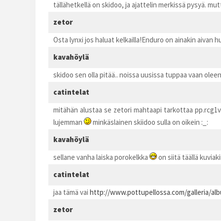
tällähetkellä on skidoo, ja ajattelin merkissä pysyä. mu
zetor
Osta lynxi jos haluat kelkailla!Enduro on ainakin aivan h
kavahöylä
skidoo sen olla pitää.. noissa uusissa tuppaa vaan oleen 
catintelat
mitähän alustaa se zetori mahtaapi tarkottaa pp.rcg1va
lujemman
minkäslainen skiidoo sulla on oikein :_:
kavahöylä
sellane vanha laiska porokelkka
on siitä täällä kuviak
catintelat
jaa tämä vai
http://www.pottupellossa.com/galleria/a
zetor