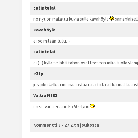
catintelat
no nyt on mailattu kuvia sulle kavahöylä
samanlaisell
kavahöylä
ei oo mitään tullu. :-_
catintelat
ei (...) kyllä se lähti tohon osotteeseen mikä tuolla yle
e3ty
jos joku kelkan meinaa ostaa nii artick cat kannattaa o
Valtra N101
on se varsi erlaine ko 500 lynx
Kommentti 8 - 27 27:n joukosta