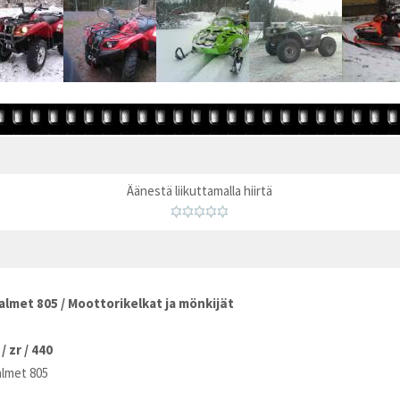
Äänestä liikuttamalla hiirtä
almet 805
/
Moottorikelkat ja mönkijät
/
zr
/
440
almet 805