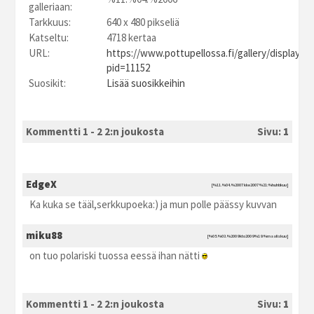
galleriaan:
Tarkkuus:
640 x 480 pikseliä
Katseltu:
4718 kertaa
URL:
https://www.pottupellossa.fi/gallery/displayim
pid=11152
Suosikit:
Lisää suosikkeihin
Kommentti 1 - 2 2:n joukosta
Sivu:
1
EdgeX
[%11.%04.%2007 kke2007 %21:%huhtikuu]
Ka kuka se tääl,serkkupoeka:) ja mun polle päässy kuvvan
miku88
[%05.%03.%2009 kto2009 %19:%maaliskuu]
on tuo polariski tuossa eessä ihan nätti
Kommentti 1 - 2 2:n joukosta
Sivu:
1