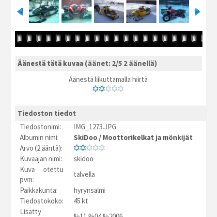
Äänestä tätä kuvaa
(äänet: 2/5 2 äänellä)
Äänestä liikuttamalla hiirtä
Tiedoston tiedot
Tiedostonimi:
IMG_1273.JPG
Albumin nimi:
SkiDoo
/
Moottorikelkat ja mönkijät
Arvo (2 ääntä):
Kuvaajan nimi:
skidoo
Kuva otettu
talvella
pvm:
Paikkakunta:
hyrynsalmi
Tiedostokoko:
45 kt
Lisätty
%11.%04.%2006