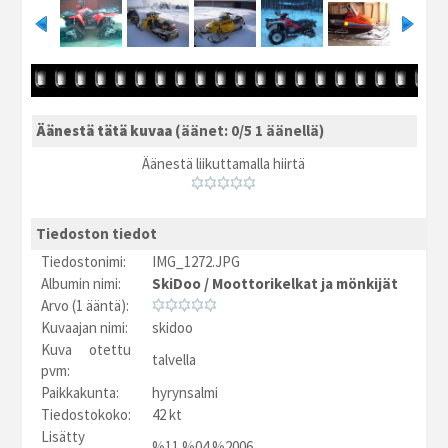
Äänestä tätä kuvaa
(äänet: 0/5 1 äänellä)
Äänestä liikuttamalla hiirtä
Tiedoston tiedot
Tiedostonimi:
IMG_1272.JPG
Albumin nimi:
SkiDoo
/
Moottorikelkat ja mönkijät
Arvo (1 ääntä):
Kuvaajan nimi:
skidoo
Kuva otettu
talvella
pvm:
Paikkakunta:
hyrynsalmi
Tiedostokoko:
42 kt
Lisätty
%11.%04.%2006