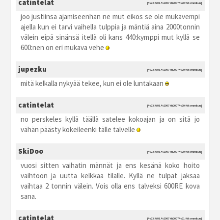
catintelat
[%23.%01.%2007 kti2007 %20:%tammikuu]
joo justiinsa ajamiseenhan ne mut eikös se ole mukavempi
ajella kun ei tarvi vaihella tulppia ja mäntiä aina 2000tonnin
välein eipä sinänsä itellä oli kans 440:kymppi mut kyllä se
600:nen on eri mukava vehe
jupezku
[%23.%01.%2007 kti2007 %20:%tammikuu]
mitä kelkalla nykyää tekee, kun ei ole luntakaan
catintelat
[%23.%01.%2007 kti2007 %20:%tammikuu]
no perskeles kyllä täällä satelee kokoajan ja on sitä jo
vähän päästy kokeileenki tälle talvelle
SkiDoo
[%23.%01.%2007 kti2007 %20:%tammikuu]
vuosi sitten vaihatin männät ja ens kesänä koko hoito
vaihtoon ja uutta kelkkaa tilalle. Kyllä ne tulpat jaksaa
vaihtaa 2 tonnin välein. Vois olla ens talveksi 600RE kova
sana.
catintelat
[%23.%01.%2007 kti2007 %21:%tammikuu]