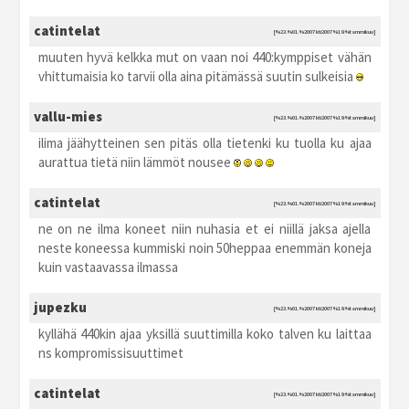
catintelat
[%23.%01.%2007 kti2007 %19:%tammikuu]
muuten hyvä kelkka mut on vaan noi 440:kymppiset vähän
vhittumaisia ko tarvii olla aina pitämässä suutin sulkeisia
vallu-mies
[%23.%01.%2007 kti2007 %19:%tammikuu]
ilima jäähytteinen sen pitäs olla tietenki ku tuolla ku ajaa
aurattua tietä niin lämmöt nousee
catintelat
[%23.%01.%2007 kti2007 %19:%tammikuu]
ne on ne ilma koneet niin nuhasia et ei niillä jaksa ajella
neste koneessa kummiski noin 50heppaa enemmän koneja
kuin vastaavassa ilmassa
jupezku
[%23.%01.%2007 kti2007 %19:%tammikuu]
kyllähä 440kin ajaa yksillä suuttimilla koko talven ku laittaa
ns kompromissisuuttimet
catintelat
[%23.%01.%2007 kti2007 %19:%tammikuu]