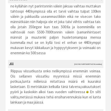
no kyllähän nyt parintonnin välein jaksaa vaihtaa muttakun
tahtoopi 440:kympissä olla et tarvii vaihtaa tulpat 100km
välein ja pakkasilla useammastikkin eikä ne visecon tako
männätkään niin halpoja ole et joka talvi viihtis vaihtaa tais
olla jotain 350egee kun taas 500:lla ja isommimilla on
vaihtoväli noin 5500-7000tonnin välein (samanhintaset
männät ja muutenki paljon huoletomampaa menoa
isommalla mut se on kyllä tosi et onhan se 440:kymppi
mukavan kevyt kikkailuun ja hyppyytykseen ja voimaaki on
enemmän ko 500:sessa
Jii
[%23.%01.%2007 kti2007 %22:%tammikuu]
Riippuu viissatkusta onko nelikympissä enemmän voimaa.
Ois sellanen viissatku myynnissä missä enemmän
potkua,lunta milleissä mitattava määrä eli kuuraksi
lasketaan. Ei metriäkään kelkalla tänä talvena,vakuutukset
pyörii ja kaskokin alkoi taas vuoden vaihteessa
En silti
valita,metässä mukava tehä ensiharvennuksia kun ei lunta
lainkaan ja maa jäässä.