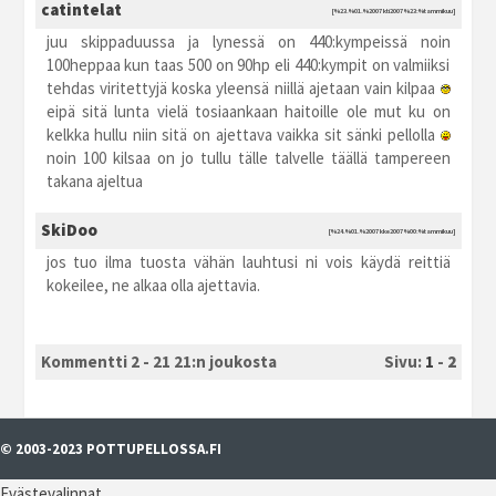
catintelat
[%23.%01.%2007 kti2007 %23:%tammikuu]
juu skippaduussa ja lynessä on 440:kympeissä noin
100heppaa kun taas 500 on 90hp eli 440:kympit on valmiiksi
tehdas viritettyjä koska yleensä niillä ajetaan vain kilpaa
eipä sitä lunta vielä tosiaankaan haitoille ole mut ku on
kelkka hullu niin sitä on ajettava vaikka sit sänki pellolla
noin 100 kilsaa on jo tullu tälle talvelle täällä tampereen
takana ajeltua
SkiDoo
[%24.%01.%2007 kke2007 %00:%tammikuu]
jos tuo ilma tuosta vähän lauhtusi ni vois käydä reittiä
kokeilee, ne alkaa olla ajettavia.
Kommentti 2 - 21 21:n joukosta
Sivu:
1
-
2
© 2003-2023 POTTUPELLOSSA.FI
Evästevalinnat