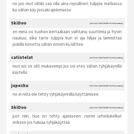
no joo mut siltiki saa olla aina repullinen tulppia matkassa
ku vähän käy jossaki ajelemassa
SkiDoo
[%23.%01.%2007 kti2007 %19:%tammikuu]
en minä oo tuohon kertaakaan vaihtanu suuttimia ja hyvin
naukuu. eikä tarte tulppia kun ei aja hiljaa ja lämmittää
pukilla konetta vähän ennen ku lähtee.
catintelat
[%23.%01.%2007 kti2007 %19:%tammikuu]
mut ois se silti mukavempi jos voi etes vähän tyhjäkäynillä
käytellä
jupezku
[%23.%01.%2007 kti2007 %19:%tammikuu]
no ei niitä ole tehty tyhjäkäynnillä käyttämisee.
SkiDoo
[%23.%01.%2007 kti2007 %19:%tammikuu]
just niin. nuo on tehty ajamiseen. normi urheilukelkat
eriksee jos haluaa tyhjäkäyttää.