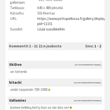
galleriaan:
Tarkkuus:
640 x 480 pikseliä
Katseltu:
5014 kertaa
URL:
https://www.pottupellossa.fi/gallery/displayim
pid=11151
Suosikit:
Lisää suosikkeihin
Kommentti 2 - 21 21:n joukosta
Sivu:
1
-
2
SkiDoo
[%11.%04.%2006 kti2006 %21:%huhtikuu]
on tietenki
hitachi
[%12.%04.%2006 kke2006 %08:%huhtikuu]
omiin tarpeisiin 700-1000
Vallumies
[%12.%04.%2006 kke2006 %15:%huhtikuu]
komee kelkka,tietty kun se ski-doo on!