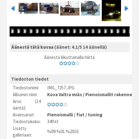
Äänestä tätä kuvaa
(äänet: 4.1/5 14 äänellä)
Äänestä liikuttamalla hiirtä
Tiedoston tiedot
Tiedostonimi:
IMG_7257.JPG
Albumin nimi:
Kova Valtra miäs
/
Pienoismallit rakennetu
Arvo (14
ääntä):
Avainsanat:
Pienoismalli
/
fiat
/
tuning
Tiedostokoko:
349 kt
Lisätty
%09.%01.%2016
galleriaan: