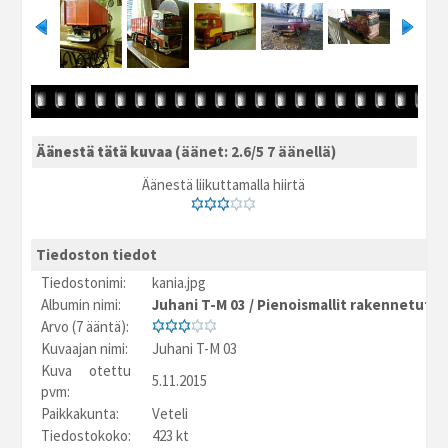
Äänestä tätä kuvaa
(äänet: 2.6/5 7 äänellä)
Äänestä liikuttamalla hiirtä
Tiedoston tiedot
Tiedostonimi:
kania.jpg
Albumin nimi:
Juhani T-M 03
/
Pienoismallit rakennetut
Arvo (7 ääntä):
Kuvaajan nimi:
Juhani T-M 03
Kuva otettu
5.11.2015
pvm:
Paikkakunta:
Veteli
Tiedostokoko:
423 kt