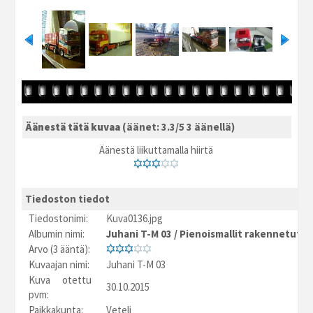
Äänestä tätä kuvaa
(äänet: 3.3/5 3 äänellä)
Äänestä liikuttamalla hiirtä
Tiedoston tiedot
Tiedostonimi:
Kuva0136.jpg
Albumin nimi:
Juhani T-M 03
/
Pienoismallit rakennetut
Arvo (3 ääntä):
Kuvaajan nimi:
Juhani T-M 03
Kuva otettu
30.10.2015
pvm:
Paikkakunta:
Veteli