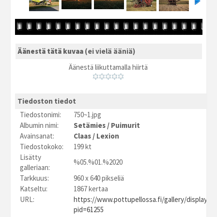
Äänestä tätä kuvaa
(ei vielä ääniä)
Äänestä liikuttamalla hiirtä
Tiedoston tiedot
Tiedostonimi:
750~1.jpg
Albumin nimi:
Setämies
/
Puimurit
Avainsanat:
Claas
/
Lexion
Tiedostokoko:
199 kt
Lisätty
%05.%01.%2020
galleriaan:
Tarkkuus:
960 x 640 pikseliä
Katseltu:
1867 kertaa
URL:
https://www.pottupellossa.fi/gallery/displayim
pid=61255