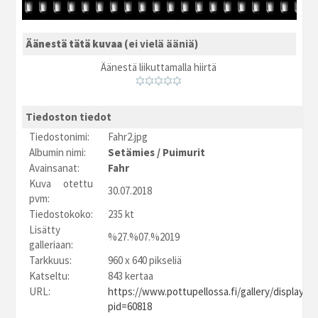
Äänestä tätä kuvaa
(ei vielä ääniä)
Äänestä liikuttamalla hiirtä
Tiedoston tiedot
Tiedostonimi:
Fahr2.jpg
Albumin nimi:
Setämies
/
Puimurit
Avainsanat:
Fahr
Kuva otettu
30.07.2018
pvm:
Tiedostokoko:
235 kt
Lisätty
%27.%07.%2019
galleriaan:
Tarkkuus:
960 x 640 pikseliä
Katseltu:
843 kertaa
URL:
https://www.pottupellossa.fi/gallery/displayim
pid=60818