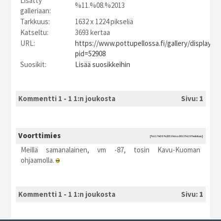
Lisätty
%11.%08.%2013
galleriaan:
Tarkkuus:
1632 x 1224 pikseliä
Katseltu:
3693 kertaa
URL:
https://www.pottupellossa.fi/gallery/displayim
pid=52908
Suosikit:
Lisää suosikkeihin
Kommentti 1 - 1 1:n joukosta
Sivu:
1
Voorttimies
[%12.%08.%2013 kma2013 %18:%elokuu]
Meillä samanalainen, vm -87, tosin Kavu-Kuoman
ohjaamolla.
Kommentti 1 - 1 1:n joukosta
Sivu:
1