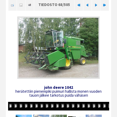
TIEDOSTO 68/505
john deere 1042
herätettiin pienempiki puimuri hallista monen vuoden
tauon jälkee tarkotus puida vähäsen