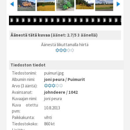
Äänestä tätä kuvaa
(äänet: 2.7/5 3 äänellä)
Äänestä liikuttamalla hiirtä
Tiedoston tiedot
Tiedostonimi:
puimuri.jpg
Albumin nimi:
joni peura
/
Puimurit
Arvo (3 ääntä):
Avainsanat:
johndeere
/
1042
Kuvaajan nimi:
joni peura
Kuva otettu
10.8.2013
pvm:
Paikkakunta:
vihti
Tiedostokoko:
860 kt