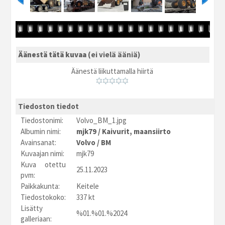
Äänestä tätä kuvaa
(ei vielä ääniä)
Äänestä liikuttamalla hiirtä
Tiedoston tiedot
Tiedostonimi:
Volvo_BM_1.jpg
Albumin nimi:
mjk79
/
Kaivurit, maansiirto
Avainsanat:
Volvo
/
BM
Kuvaajan nimi:
mjk79
Kuva otettu
25.11.2023
pvm:
Paikkakunta:
Keitele
Tiedostokoko:
337 kt
Lisätty
%01.%01.%2024
galleriaan: