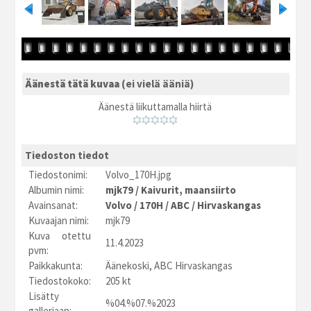
Äänestä tätä kuvaa
(ei vielä ääniä)
Äänestä liikuttamalla hiirtä
Tiedoston tiedot
Tiedostonimi:
Volvo_170H.jpg
Albumin nimi:
mjk79
/
Kaivurit, maansiirto
Avainsanat:
Volvo
/
170H
/
ABC
/
Hirvaskangas
Kuvaajan nimi:
mjk79
Kuva otettu
11.4.2023
pvm:
Paikkakunta:
Äänekoski, ABC Hirvaskangas
Tiedostokoko:
205 kt
Lisätty
%04.%07.%2023
galleriaan: