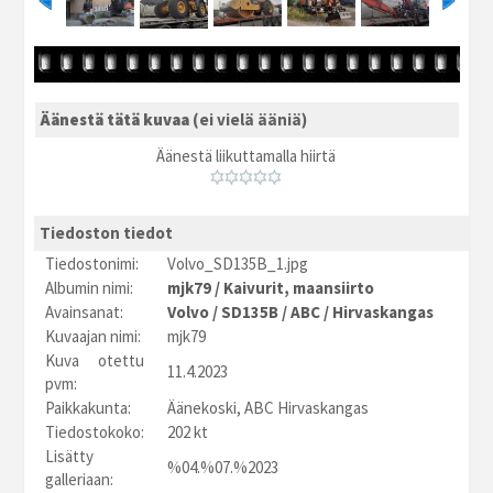
Äänestä tätä kuvaa
(ei vielä ääniä)
Äänestä liikuttamalla hiirtä
Tiedoston tiedot
Tiedostonimi:
Volvo_SD135B_1.jpg
Albumin nimi:
mjk79
/
Kaivurit, maansiirto
Avainsanat:
Volvo
/
SD135B
/
ABC
/
Hirvaskangas
Kuvaajan nimi:
mjk79
Kuva otettu
11.4.2023
pvm:
Paikkakunta:
Äänekoski, ABC Hirvaskangas
Tiedostokoko:
202 kt
Lisätty
%04.%07.%2023
galleriaan: