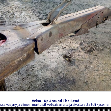
Velsa - Up Around The Bend
sä väsyny ja viimein murtu sit vetoaisan alta ja sivulta että tuli kyseinen