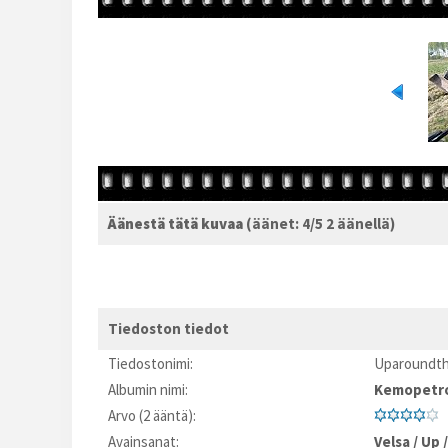
Äänestä tätä kuvaa
(äänet: 4/5 2 äänellä)
Tiedoston tiedot
Tiedostonimi:
Uparoundth
Albumin nimi:
Kemopetr
Arvo (2 ääntä):
Avainsanat:
Velsa
/
Up