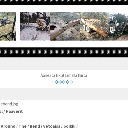
Äänestä liikuttamalla hiirtä
ebend.jpg
ol
/
Haaverit
/
Around
/
The
/
Bend
/
vetoaisa
/
poikki
/