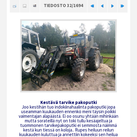
TIEDOSTO 32/1694
Kestävä tarvike pakoputki
Joo kestihän tuo indokiinahaalinta pakoputki jopa
useamman kuukauden ennenkö meni täysin poikki
vaimentajan alapäästä. Ei oo osunu yhtään mihinkään
mutta sorateillä nyt on toki tullu kesäajeltua ja
tuommonen tarvikepakoputki ei semmosta näimmä
kestä kun tiessä on koloja.. Rupes heiluun reilun
kuukauden kuluttua ja annettiin kokeeksi sen heilua