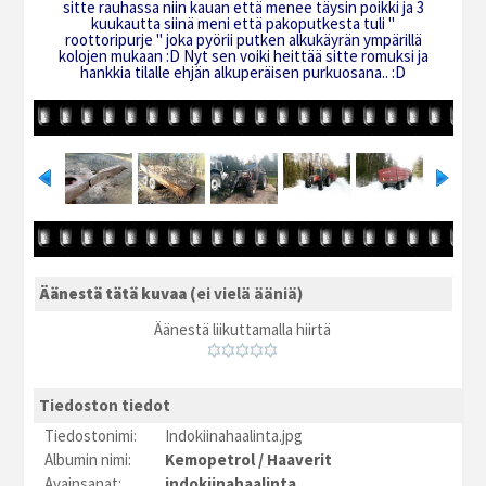
sitte rauhassa niin kauan että menee täysin poikki ja 3
kuukautta siinä meni että pakoputkesta tuli "
roottoripurje " joka pyörii putken alkukäyrän ympärillä
kolojen mukaan :D Nyt sen voiki heittää sitte romuksi ja
hankkia tilalle ehjän alkuperäisen purkuosana.. :D
Äänestä tätä kuvaa
(ei vielä ääniä)
Äänestä liikuttamalla hiirtä
Tiedoston tiedot
Tiedostonimi:
Indokiinahaalinta.jpg
Albumin nimi:
Kemopetrol
/
Haaverit
Avainsanat:
indokiinahaalinta