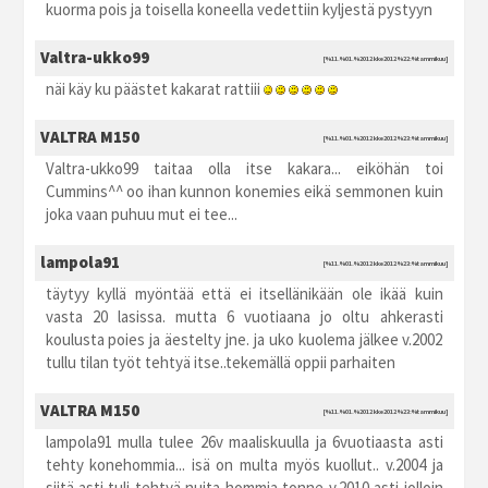
kuorma pois ja toisella koneella vedettiin kyljestä pystyyn
Valtra-ukko99
[%11.%01.%2012 kke2012 %22:%tammikuu]
näi käy ku päästet kakarat rattiii
VALTRA M150
[%11.%01.%2012 kke2012 %23:%tammikuu]
Valtra-ukko99 taitaa olla itse kakara... eiköhän toi
Cummins^^ oo ihan kunnon konemies eikä semmonen kuin
joka vaan puhuu mut ei tee...
lampola91
[%11.%01.%2012 kke2012 %23:%tammikuu]
täytyy kyllä myöntää että ei itsellänikään ole ikää kuin
vasta 20 lasissa. mutta 6 vuotiaana jo oltu ahkerasti
koulusta poies ja äestelty jne. ja uko kuolema jälkee v.2002
tullu tilan työt tehtyä itse..tekemällä oppii parhaiten
VALTRA M150
[%11.%01.%2012 kke2012 %23:%tammikuu]
lampola91 mulla tulee 26v maaliskuulla ja 6vuotiaasta asti
tehty konehommia... isä on multa myös kuollut.. v.2004 ja
siitä asti tuli tehtyä nuita hommia tonne v.2010 asti jolloin