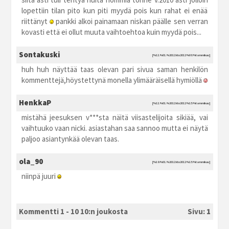
lopettiin tilan pito kun piti myydä pois kun rahat ei enää
riittänyt
pankki alkoi painamaan niskan päälle sen verran
kovasti että ei ollut muuta vaihtoehtoa kuin myydä pois...
Sontakuski
[%12.%01.%2012 kto2012 %08:%tammikuu]
huh huh näyttää taas olevan pari sivua saman henkilön
kommenttejä,höystettynä monella ylimääräisellä hymiöllä
HenkkaP
[%12.%01.%2012 kto2012 %15:%tammikuu]
mistähä jeesuksen v***sta näitä viisastelijoita sikiää, vai
vaihtuuko vaan nicki. asiastahan saa sannoo mutta ei näytä
paljoo asiantynkää olevan taas.
ola_90
[%19.%01.%2012 kto2012 %15:%tammikuu]
niinpä juuri
Kommentti 1 - 10 10:n joukosta
Sivu:
1