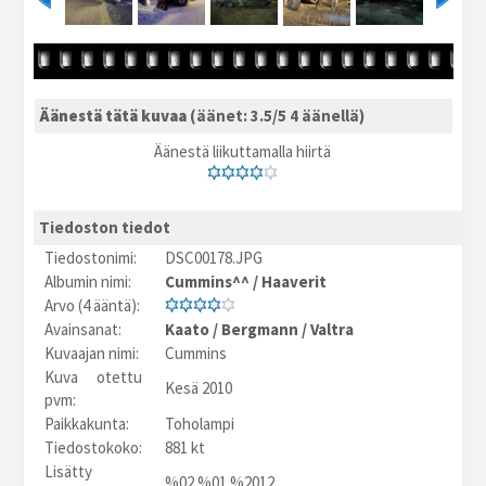
Äänestä tätä kuvaa
(äänet: 3.5/5 4 äänellä)
Äänestä liikuttamalla hiirtä
Tiedoston tiedot
Tiedostonimi:
DSC00178.JPG
Albumin nimi:
Cummins^^
/
Haaverit
Arvo (4 ääntä):
Avainsanat:
Kaato
/
Bergmann
/
Valtra
Kuvaajan nimi:
Cummins
Kuva otettu
Kesä 2010
pvm:
Paikkakunta:
Toholampi
Tiedostokoko:
881 kt
Lisätty
%02.%01.%2012