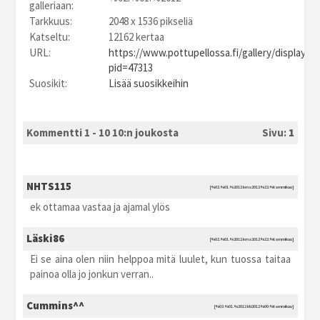
galleriaan:
Tarkkuus:
2048 x 1536 pikseliä
Katseltu:
12162 kertaa
URL:
https://www.pottupellossa.fi/gallery/displayim
pid=47313
Suosikit:
Lisää suosikkeihin
Kommentti 1 - 10 10:n joukosta
Sivu:
1
NHTS115
[%02.%01.%2012 kma2012 %22:%tammikuu]
ek ottamaa vastaa ja ajamal ylös
Läski86
[%02.%01.%2012 kma2012 %22:%tammikuu]
Ei se aina olen niin helppoa mitä luulet, kun tuossa taitaa
painoa olla jo jonkun verran..
Cummins^^
[%03.%01.%2012 kti2012 %00:%tammikuu]