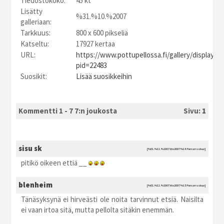
Tiedostokoko:
45 kt
Lisätty
%31.%10.%2007
galleriaan:
Tarkkuus:
800 x 600 pikseliä
Katseltu:
17927 kertaa
URL:
https://www.pottupellossa.fi/gallery/displayim
pid=22483
Suosikit:
Lisää suosikkeihin
Kommentti 1 - 7 7:n joukosta
Sivu:
1
sisu sk
[%01.%11.%2007 kto2007 %14:%marraskuu]
pitikö oikeen ettiä __
blenheim
[%01.%11.%2007 kto2007 %15:%marraskuu]
Tänäsyksynä ei hirveästi ole noita tarvinnut etsiä. Naisilta
ei vaan irtoa sitä, mutta pellolta sitäkin enemmän.