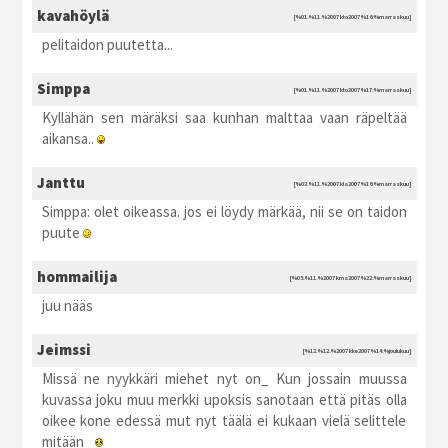
kavahöylä
[%01.%11.%2007 kto2007 %16:%marraskuu]
pelitaidon puutetta...
Simppa
[%01.%11.%2007 kto2007 %17:%marraskuu]
Kyllähän sen märäksi saa kunhan malttaa vaan räpeltää
aikansa..
Janttu
[%03.%11.%2007 kla2007 %16:%marraskuu]
Simppa: olet oikeassa. jos ei löydy märkää, nii se on taidon
puute
hommailija
[%05.%11.%2007 kma2007 %22:%marraskuu]
juu nääs
Jeimssi
[%12.%12.%2007 kke2007 %14:%joulukuu]
Missä ne nyykkäri miehet nyt on_ Kun jossain muussa
kuvassa joku muu merkki upoksis sanotaan että pitäs olla
oikee kone edessä mut nyt täälä ei kukaan vielä selittele
mitään_