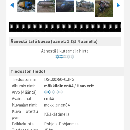
Äänestä tätä kuvaa
(äänet: 1.8/5 4 äänellä)
Äänestä liikuttamalla hiirtä
Tiedoston tiedot
Tiedostonimi:
DSC00280~0.JPG
Albumin nimi:
mökkiläinen84
/
Haaverit
Arvo (4 ääntä):
Avainsanat:
reikä
Kuvaajan nimi:
mökkiläinen84
Kuva otettu
Käläkättimellä
pvm:
Paikkakunta:
Pohjois-Pohjanmaa