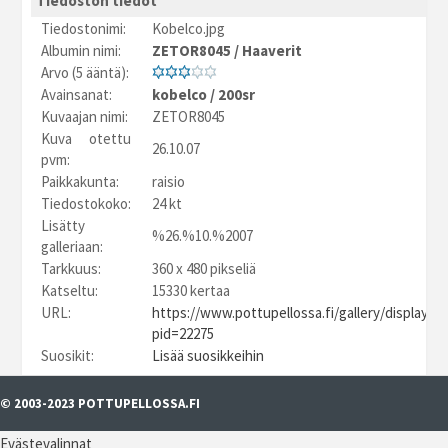
Tiedoston tiedot
Tiedostonimi:
Kobelco.jpg
Albumin nimi:
ZETOR8045
/
Haaverit
Arvo (5 ääntä):
Avainsanat:
kobelco
/
200sr
Kuvaajan nimi:
ZETOR8045
Kuva otettu
26.10.07
pvm:
Paikkakunta:
raisio
Tiedostokoko:
24 kt
Lisätty
%26.%10.%2007
galleriaan:
Tarkkuus:
360 x 480 pikseliä
Katseltu:
15330 kertaa
URL:
https://www.pottupellossa.fi/gallery/displayim
pid=22275
Suosikit:
Lisää suosikkeihin
© 2003-2023 POTTUPELLOSSA.FI
Evästevalinnat