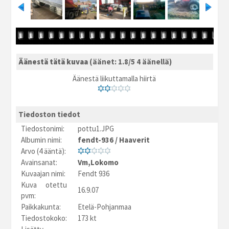
Äänestä tätä kuvaa
(äänet: 1.8/5 4 äänellä)
Äänestä liikuttamalla hiirtä
Tiedoston tiedot
Tiedostonimi:
pottu1.JPG
Albumin nimi:
fendt-936
/
Haaverit
Arvo (4 ääntä):
Avainsanat:
Vm,Lokomo
Kuvaajan nimi:
Fendt 936
Kuva otettu
16.9.07
pvm:
Paikkakunta:
Etelä-Pohjanmaa
Tiedostokoko:
173 kt