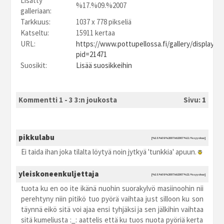
Lisätty
%17.%09.%2007
galleriaan:
Tarkkuus:
1037 x 778 pikseliä
Katseltu:
15911 kertaa
URL:
https://www.pottupellossa.fi/gallery/displayim
pid=21471
Suosikit:
Lisää suosikkeihin
Kommentti 1 - 3 3:n joukosta
Sivu:
1
pikkulabu
[%18.%09.%2007 kti2007 %11:%syyskuu]
Ei taida ihan joka tilalta löytyä noin jytkyä 'tunkkia' apuun.
yleiskoneenkuljettaja
[%18.%09.%2007 kti2007 %21:%syyskuu]
tuota ku en oo ite ikänä nuohin suorakylvö masiinoohin nii
perehtyny niin pitikö tuo pyörä vaihtaa just silloon ku son
täynnä eikö sitä voi ajaa ensi tyhjäksi ja sen jälkihin vaihtaa
sitä kumeliusta :_: aattelis että ku tuos nuota pyöriä kerta