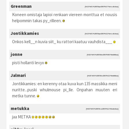
Greenman
[%25.%03.%2005 kpe2005 %17:%maaliskuu]
Koneen omistaja lapioi renkaan viereen monttua et nousis
helpommin takas py_rilleen.
Jontikkamies
[%25.%03.%2005 kpe2005 %22:%maaliskuu]
Onkos kell__n kuvia siit_ ku rattori kaatuu vauhdista___
jonne
[%20.%04.%2005 kke2005 %00:%huhtikuu]
pisti hollanti levyx
Jalmari
[%30.%04.%2005 kla2005 %22:%huhtikuu]
Jontikkamies: en kerenny otaa kuva kun 135 massikka meni
nuritte...puski whulmouse pi_lle. Onpahan muuten eri
metka tunne.
metukka
[%08.%05.%2005 ksu2005 %12:%toukokuu]
jaa METKA