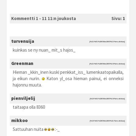
Kommentti 1 - 11 11:n joukosta
Sivu:
1
turvenuija
[%23.%03.%2005 kke2005 %13:%maaliskuu]
kuinkas se ny nuan_ mit_s hajos_
Greenman
[%23.%03.%2005 kke2005 %19:%maaliskuu]
Hieman _kkin_inen kuski penkkat_iss_ lumenkaatopaikalla,
ja eikun nurin.
Katon yl_osa hieman painui, ei onneksi
hajonnu muuta.
pienviljelij
[%24.%03.%2005 kto2005 %19:%maaliskuu]
taitaapa olla 8360
mikkoo
[%24.%03.%2005 kto2005 %21:%maaliskuu]
Sattuuhan nuita
:-_