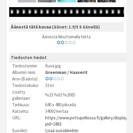
Äänestä tätä kuvaa
(äänet: 1.9/5 8 äänellä)
Äänestä liikuttamalla hiirtä
Tiedoston tiedot
Tiedostonimi:
Kuva.jpg
Albumin nimi:
Greenman
/
Haaverit
Arvo (8 ääntä):
Tiedostokoko:
33 kt
Lisätty
%23.%03.%2005
galleriaan:
Tarkkuus:
640 x 480 pikseliä
Katseltu:
34092 kertaa
URL:
https://www.pottupellossa.fi/gallery/displayim
pid=1863
Suosikit:
Lisää suosikkeihin