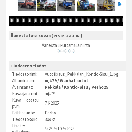
Äänestä tätä kuvaa
(ei vielä ääniä)
Äänestä liikuttamalla hiirtä
Tiedoston tiedot
Tiedostonimi:
Autofixaus_Pekkalan_Kontio-Sisu_1.jpg
Albumin nimi:
mjk79
/
Wanhat autot
Avainsanat:
Pekkala
/
Kontio-Sisu
/
Perho25
Kuvaajan nimi:
mjk79
Kuva otettu
7.6.2025
pvm:
Paikkakunta:
Perho
Tiedostokoko:
309 kt
Lisätty
%23.%10.%2025
galleriaan: