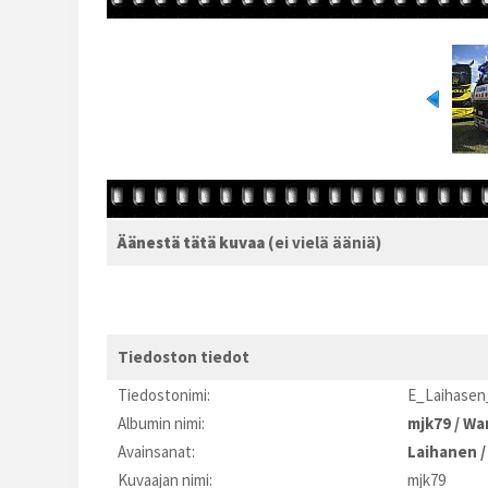
Äänestä tätä kuvaa
(ei vielä ääniä)
Tiedoston tiedot
Tiedostonimi:
E_Laihasen
Albumin nimi:
mjk79
/
Wa
Avainsanat:
Laihanen
Kuvaajan nimi:
mjk79