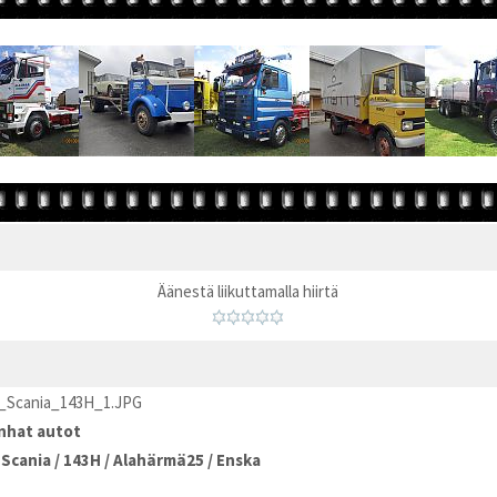
Äänestä liikuttamalla hiirtä
_Scania_143H_1.JPG
nhat autot
/
Scania
/
143H
/
Alahärmä25
/
Enska