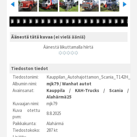
Äänestä tätä kuvaa
(ei vielä ääniä)
Äänestä liikuttamalla hiirtä
Tiedoston tiedot
Tiedostonimi:
Kauppilan_Autohajottamon_Scania_T142H_1.J
Albumin nimi:
mjk79
/
Wanhat autot
Avainsanat:
Kauppila
/
KAH-Trucks
/
Scania
/
T
Alahärmä25
Kuvaajan nimi:
mjk79
Kuva otettu
8.8.2025
pvm:
Paikkakunta:
Alahärmä
Tiedostokoko:
287 kt
Lisätty