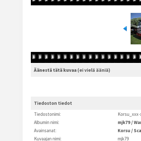
Äänestä tätä kuvaa
(ei vielä ääniä)
Tiedoston tiedot
Tiedostonimi:
Korsu_xxx-
Albumin nimi:
mjk79
/
Wa
Avainsanat:
Korsu
/
Sca
Kuvaajan nimi:
mjk79