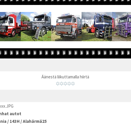
Äänestä liikuttamalla hiirtä
xxx.JPG
nhat autot
nia
/
143H
/
Alahärmä25