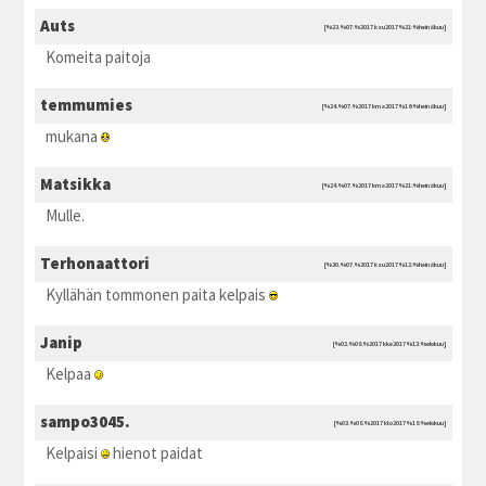
Auts
[%23.%07.%2017 ksu2017 %21:%heinäkuu]
Komeita paitoja
temmumies
[%24.%07.%2017 kma2017 %16:%heinäkuu]
mukana
Matsikka
[%24.%07.%2017 kma2017 %21:%heinäkuu]
Mulle.
Terhonaattori
[%30.%07.%2017 ksu2017 %12:%heinäkuu]
Kyllähän tommonen paita kelpais
Janip
[%02.%08.%2017 kke2017 %13:%elokuu]
Kelpaa
sampo3045.
[%03.%08.%2017 kto2017 %18:%elokuu]
Kelpaisi
hienot paidat