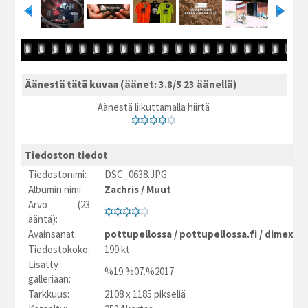
Äänestä tätä kuvaa
(äänet: 3.8/5 23 äänellä)
Äänestä liikuttamalla hiirtä
Tiedoston tiedot
Tiedostonimi:
DSC_0638.JPG
Albumin nimi:
Zachris
/
Muut
Arvo (23
ääntä):
Avainsanat:
pottupellossa
/
pottupellossa.fi
/
dimex
/
t
Tiedostokoko:
199 kt
Lisätty
%19.%07.%2017
galleriaan:
Tarkkuus:
2108 x 1185 pikseliä