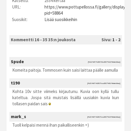
Katseltu:
2534 kertaa
URL:
https://www.pottupellossa.fi/gallery/displayim
pid=58864
Suosikit:
Lisää suosikkeihin
Kommentti 16 - 35 35:n joukosta
Sivu:
1
-
2
Spude
[%22.%07.%2017 kla2017 %22:%heinäkuu]
Komeita paitoja. Tommosen kuin saisi laittaa päälle aamulla
t190
[%23.%07.%2017 ksu2017 %01:%heinäkuu]
Kohta 10v sitte viimeks kirjautunu. Kuvia oon kyllä tullu
kateltua. Jospa sitä muistais lisäillä uusiakin kuvia kun
tollasen paidan sais
mark_s
[%23.%07.%2017 ksu2017 %14:%heinäkuu]
Tuoll kelpaisi mennä ihan paikalliseenkin =)