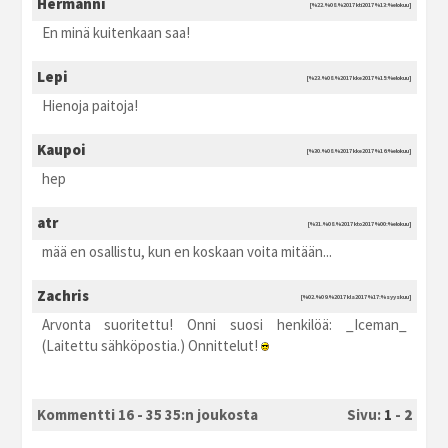
Hermanni
[%22.%08.%2017 kti2017 %13:%elokuu]
En minä kuitenkaan saa!
Lepi
[%23.%08.%2017 kke2017 %15:%elokuu]
Hienoja paitoja!
Kaupoi
[%30.%08.%2017 kke2017 %16:%elokuu]
hep
atr
[%31.%08.%2017 kto2017 %00:%elokuu]
mää en osallistu, kun en koskaan voita mitään...
Zachris
[%02.%09.%2017 kla2017 %17:%syyskuu]
Arvonta suoritettu! Onni suosi henkilöä: _Iceman_
(Laitettu sähköpostia.) Onnittelut!
Kommentti 16 - 35 35:n joukosta
Sivu:
1
-
2