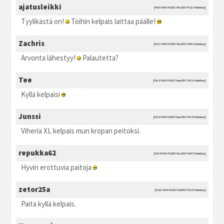
ajatusleikki
[%03.%08.%2017 kto2017 %21:%elokuu]
Tyylikästä on!
Töihin kelpais laittaa päälle!
Zachris
[%17.%08.%2017 kto2017 %01:%elokuu]
Arvonta lähestyy!
Palautetta?
Tee
[%18.%08.%2017 kpe2017 %13:%elokuu]
Kyllä kelpaisi
Junssi
[%18.%08.%2017 kpe2017 %14:%elokuu]
Viheriä XL kelpais mun kropan peitoksi.
repukka62
[%19.%08.%2017 kla2017 %07:%elokuu]
Hyvin erottuvia paitoja
zetor25a
[%22.%08.%2017 kti2017 %13:%elokuu]
Paita kyllä kelpais.