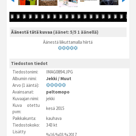
Äänestä tätä kuvaa
(äänet: 5/5 1 äänellä)
Äänestä liikuttamalla hiirtä
Tiedoston tiedot
Tiedostonimi:
IMAG0894.JPG
Albumin nimi:
Jekki
/
Muut
Arvo (1 ääntä):
Avainsanat:
peltomopo
Kuvaajan nimi:
jekki
Kuva otettu
kesä 2015
pvm:
Paikkakunta:
kauhava
Tiedostokoko:
343 kt
Lisätty
%16.%03.%2017