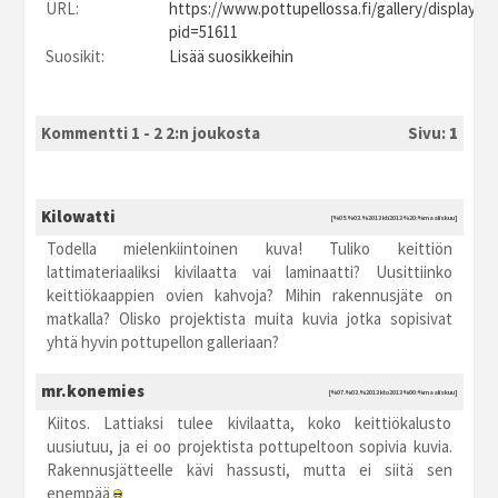
URL:
https://www.pottupellossa.fi/gallery/displayim
pid=51611
Suosikit:
Lisää suosikkeihin
Kommentti 1 - 2 2:n joukosta
Sivu:
1
Kilowatti
[%05.%03.%2013 kti2013 %20:%maaliskuu]
Todella mielenkiintoinen kuva! Tuliko keittiön
lattimateriaaliksi kivilaatta vai laminaatti? Uusittiinko
keittiökaappien ovien kahvoja? Mihin rakennusjäte on
matkalla? Olisko projektista muita kuvia jotka sopisivat
yhtä hyvin pottupellon galleriaan?
mr.konemies
[%07.%03.%2013 kto2013 %00:%maaliskuu]
Kiitos. Lattiaksi tulee kivilaatta, koko keittiökalusto
uusiutuu, ja ei oo projektista pottupeltoon sopivia kuvia.
Rakennusjätteelle kävi hassusti, mutta ei siitä sen
enempää