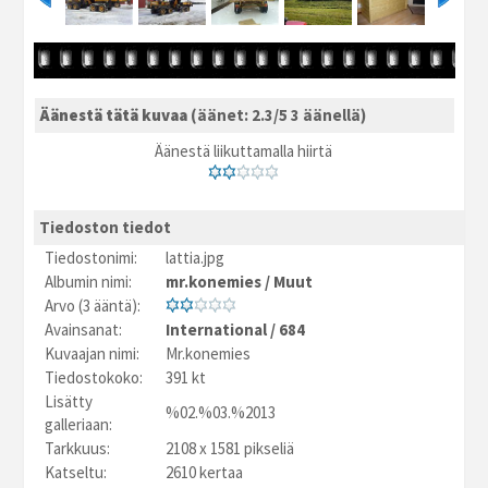
Äänestä tätä kuvaa
(äänet: 2.3/5 3 äänellä)
Äänestä liikuttamalla hiirtä
Tiedoston tiedot
Tiedostonimi:
lattia.jpg
Albumin nimi:
mr.konemies
/
Muut
Arvo (3 ääntä):
Avainsanat:
International
/
684
Kuvaajan nimi:
Mr.konemies
Tiedostokoko:
391 kt
Lisätty
%02.%03.%2013
galleriaan:
Tarkkuus:
2108 x 1581 pikseliä
Katseltu:
2610 kertaa