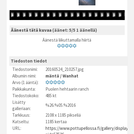
Äänestä tätä kuvaa
(äänet: 5/5 1 äänellä)
Äänestä liikuttamalla hiirtä
Tiedoston tiedot
Tiedostonimi:
20160524_210257.jpg
Albumin nimi:
mäntä
/
Wanhat
Arvo (1 ääntä):
Paikkakunta:
Puolen hehtaarin ranch
Tiedostokoko:
485 kt
Lisätty
%26.%05.%2016
galleriaan:
Tarkkuus:
2108 x 1185 pikseliä
Katseltu:
1185 kertaa
URL:
https://www.pottupellossa.fi/gallery/displayim