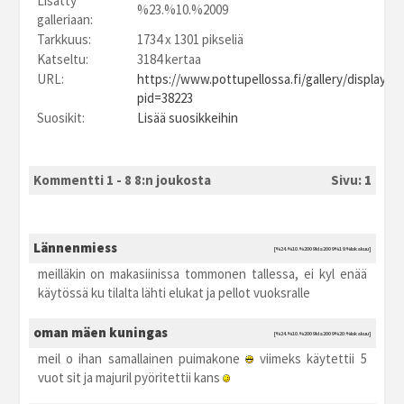
Lisätty
%23.%10.%2009
galleriaan:
Tarkkuus:
1734 x 1301 pikseliä
Katseltu:
3184 kertaa
URL:
https://www.pottupellossa.fi/gallery/displayim
pid=38223
Suosikit:
Lisää suosikkeihin
Kommentti 1 - 8 8:n joukosta
Sivu:
1
Lännenmiess
[%24.%10.%2009 kla2009 %19:%lokakuu]
meilläkin on makasiinissa tommonen tallessa, ei kyl enää
käytössä ku tilalta lähti elukat ja pellot vuoksralle
oman mäen kuningas
[%24.%10.%2009 kla2009 %20:%lokakuu]
meil o ihan samallainen puimakone
viimeks käytettii 5
vuot sit ja majuril pyöritettii kans