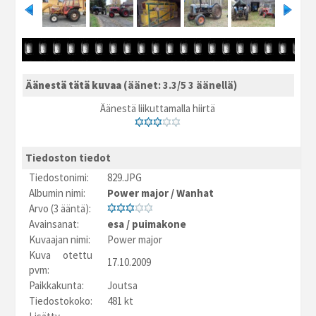
Äänestä tätä kuvaa
(äänet: 3.3/5 3 äänellä)
Äänestä liikuttamalla hiirtä
Tiedoston tiedot
Tiedostonimi:
829.JPG
Albumin nimi:
Power major
/
Wanhat
Arvo (3 ääntä):
Avainsanat:
esa
/
puimakone
Kuvaajan nimi:
Power major
Kuva otettu
17.10.2009
pvm:
Paikkakunta:
Joutsa
Tiedostokoko:
481 kt