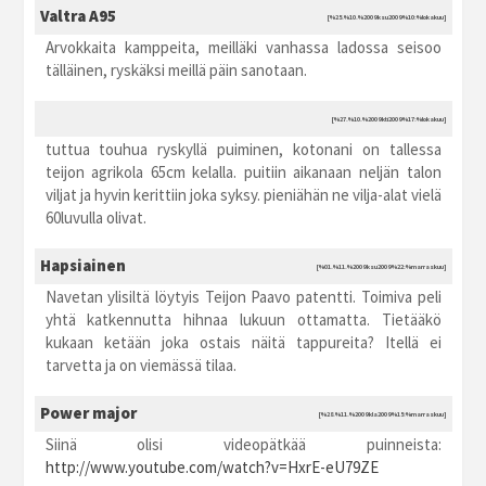
Valtra A95
[%25.%10.%2009 ksu2009 %10:%lokakuu]
Arvokkaita kamppeita, meilläki vanhassa ladossa seisoo
tälläinen, ryskäksi meillä päin sanotaan.
[%27.%10.%2009 kti2009 %17:%lokakuu]
tuttua touhua ryskyllä puiminen, kotonani on tallessa
teijon agrikola 65cm kelalla. puitiin aikanaan neljän talon
viljat ja hyvin kerittiin joka syksy. pieniähän ne vilja-alat vielä
60luvulla olivat.
Hapsiainen
[%01.%11.%2009 ksu2009 %22:%marraskuu]
Navetan ylisiltä löytyis Teijon Paavo patentti. Toimiva peli
yhtä katkennutta hihnaa lukuun ottamatta. Tietääkö
kukaan ketään joka ostais näitä tappureita? Itellä ei
tarvetta ja on viemässä tilaa.
Power major
[%28.%11.%2009 kla2009 %15:%marraskuu]
Siinä olisi videopätkää puinneista:
http://www.youtube.com/watch?v=HxrE-eU79ZE