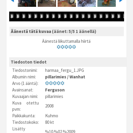
Äänestä tätä kuvaa
(äänet: 5/5 1 äänellä)
Äänestä liikuttamalla hiirtä
Tiedoston tiedot
Tiedostonimi:
harmaa_fergu_1.JPG
Albumin nimi:
pillarimies
/
Wanhat
Arvo (1 ääntä):
Avainsanat:
Ferguson
Kuvaajan nimi:
pillarimies
Kuva otettu
2008
pvm:
Paikkakunta:
Kuhmo
Tiedostokoko:
80 kt
Lisätty
%10.%02.%2009