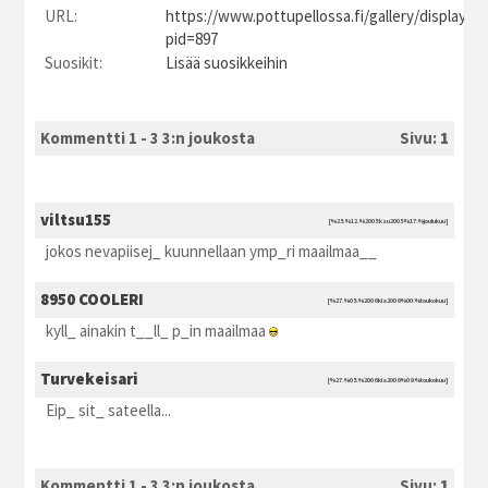
URL:
https://www.pottupellossa.fi/gallery/displayim
pid=897
Suosikit:
Lisää suosikkeihin
Kommentti 1 - 3 3:n joukosta
Sivu:
1
viltsu155
[%25.%12.%2005 ksu2005 %17:%joulukuu]
jokos nevapiisej_ kuunnellaan ymp_ri maailmaa__
8950 COOLERI
[%27.%05.%2006 kla2006 %00:%toukokuu]
kyll_ ainakin t__ll_ p_in maailmaa
Turvekeisari
[%27.%05.%2006 kla2006 %09:%toukokuu]
Eip_ sit_ sateella...
Kommentti 1 - 3 3:n joukosta
Sivu:
1