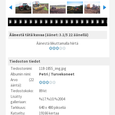
Äänestä tätä kuvaa
(äänet: 3.1/5 22 äänellä)
Äänestä liikuttamalla hiirtä
Tiedoston tiedot
Tiedostonimi:
118-1855_img.jpg
Albumin nimi:
Petri
/
Turvekoneet
Arvo (22
ääntä):
Tiedostokoko:
89 kt
Lisätty
%17.%10.%2004
galleriaan:
Tarkkuus:
640 x 480 pikseliä
Katseltu:
19166 kertaa