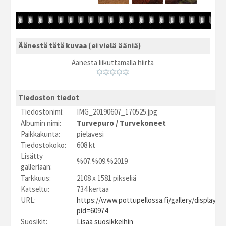
Äänestä tätä kuvaa
(ei vielä ääniä)
Äänestä liikuttamalla hiirtä
Tiedoston tiedot
Tiedostonimi:
IMG_20190607_170525.jpg
Albumin nimi:
Turvepuro
/
Turvekoneet
Paikkakunta:
pielavesi
Tiedostokoko:
608 kt
Lisätty
%07.%09.%2019
galleriaan:
Tarkkuus:
2108 x 1581 pikseliä
Katseltu:
734 kertaa
URL:
https://www.pottupellossa.fi/gallery/displayim
pid=60974
Suosikit:
Lisää suosikkeihin