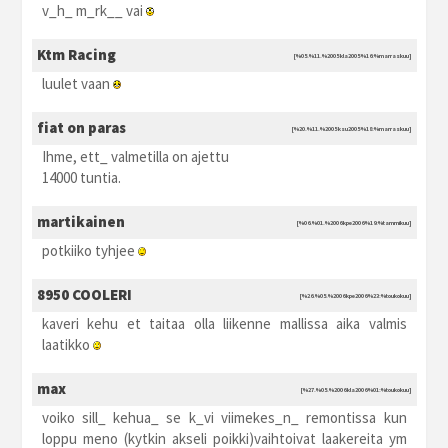
v_h_ m_rk__ vai
Ktm Racing
[%05.%11.%2005 kla2005 %16:%marraskuu]
luulet vaan
fiat on paras
[%20.%11.%2005 ksu2005 %18:%marraskuu]
Ihme, ett_ valmetilla on ajettu
14000 tuntia.
martikainen
[%06.%01.%2006 kpe2006 %19:%tammikuu]
potkiiko tyhjee
8950 COOLERI
[%26.%05.%2006 kpe2006 %23:%toukokuu]
kaveri kehu et taitaa olla liikenne mallissa aika valmis
laatikko
max
[%27.%05.%2006 kla2006 %01:%toukokuu]
voiko sill_ kehua_ se k_vi viimekes_n_ remontissa kun
loppu meno (kytkin akseli poikki)vaihtoivat laakereita ym