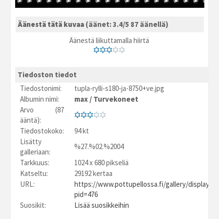
Äänestä tätä kuvaa
(äänet: 3.4/5 87 äänellä)
Äänestä liikuttamalla hiirtä
Tiedoston tiedot
Tiedostonimi:
tupla-rylli-s180-ja-8750+ve.jpg
Albumin nimi:
max
/
Turvekoneet
Arvo (87
ääntä):
Tiedostokoko:
94 kt
Lisätty
%27.%02.%2004
galleriaan:
Tarkkuus:
1024 x 680 pikseliä
Katseltu:
29192 kertaa
URL:
https://www.pottupellossa.fi/gallery/displayim
pid=476
Suosikit:
Lisää suosikkeihin