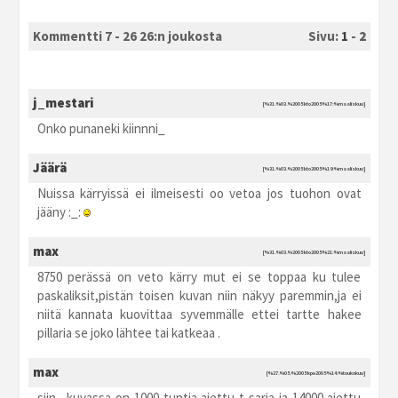
Kommentti 7 - 26 26:n joukosta
Sivu:
1
-
2
j_mestari
[%31.%03.%2005 kto2005 %17:%maaliskuu]
Onko punaneki kiinnni_
Jäärä
[%31.%03.%2005 kto2005 %19:%maaliskuu]
Nuissa kärryissä ei ilmeisesti oo vetoa jos tuohon ovat
jääny :_:
max
[%31.%03.%2005 kto2005 %21:%maaliskuu]
8750 perässä on veto kärry mut ei se toppaa ku tulee
paskaliksit,pistän toisen kuvan niin näkyy paremmin,ja ei
niitä kannata kuovittaa syvemmälle ettei tartte hakee
pillaria se joko lähtee tai katkeaa .
max
[%27.%05.%2005 kpe2005 %14:%toukokuu]
siin_ kuvassa on 1000 tuntia ajettu t-sarja ja 14000 ajettu