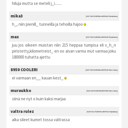
hiluja mutta se meteli j_i........
mika3
[%27.%05.%2006 kla2006 %10:%toukokuu]
h_, niin pienill_ tunneilla ja tehoilla hajoo
max
[%27.%05.%2006 kla2006 %20:%toukokuu]
juu jos oikeen muistan niin 215 heppaa tumpisa eli v_h_n
piristetty,kilometreist_ en oo aivan varma mut varmaa joku
180000 tuhatta ajettu
8950 COOLERI
[%07.%06.%2006 kke2006 %20:%kesäkuu]
ei varmaan en__ kauan kest_
muraukko
[%10.%06.%2008 kti2008 %00:%kesäkuu]
siinä ne nyt o kuin kaksi marjaa
valtra rulez
[%20.%12.%2008 kla2008 %12:%joulukuu]
aika sileet kumet tossa valtrassa