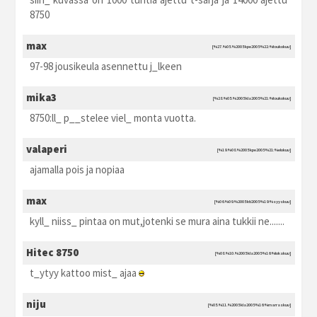
8750
max
[%27.%05.%2005 kpe2005 %22:%toukokuu]
97-98 jousikeula asennettu j_lkeen
mika3
[%28.%05.%2005 kla2005 %21:%toukokuu]
8750:ll_ p__stelee viel_ monta vuotta.
valaperi
[%19.%08.%2005 kpe2005 %21:%elokuu]
ajamalla pois ja nopiaa
max
[%06.%09.%2005 kti2005 %19:%syyskuu]
kyll_ niiss_ pintaa on mut,jotenki se mura aina tukkii ne.......
Hitec 8750
[%08.%10.%2005 kla2005 %16:%lokakuu]
t_ytyy kattoo mist_ ajaa
niju
[%05.%11.%2005 kla2005 %16:%marraskuu]