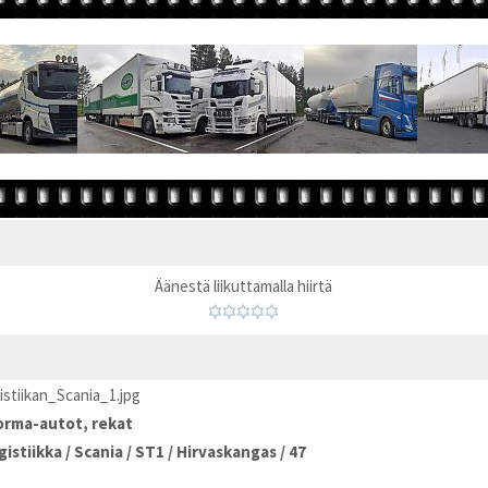
Äänestä liikuttamalla hiirtä
tiikan_Scania_1.jpg
rma-autot, rekat
gistiikka
/
Scania
/
ST1
/
Hirvaskangas
/
47