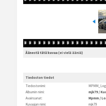
Äänestä tätä kuvaa
(ei vielä ääniä)
Tiedoston tiedot
Tiedostonimi:
MPMM_Logis
Albumin nimi:
mjk79
/
Kuo
Avainsanat:
Mpmm
/
Lo
Kuvaajan nimi:
mjk79