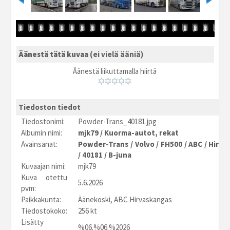
Äänestä tätä kuvaa
(ei vielä ääniä)
Äänestä liikuttamalla hiirtä
Tiedoston tiedot
Tiedostonimi:
Powder-Trans_40181.jpg
Albumin nimi:
mjk79
/
Kuorma-autot, rekat
Avainsanat:
Powder-Trans
/
Volvo
/
FH500
/
ABC
/
Hirva
/
40181
/
B-juna
Kuvaajan nimi:
mjk79
Kuva otettu
5.6.2026
pvm:
Paikkakunta:
Äänekoski, ABC Hirvaskangas
Tiedostokoko:
256 kt
Lisätty
%06.%06.%2026