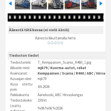
Äänestä tätä kuvaa
(ei vielä ääniä)
Äänestä liikuttamalla hiirtä
Tiedoston tiedot
Tiedostonimi:
T_Kemppaisen_Scania_R460_1.jpg
Albumin nimi:
mjk79
/
Kuorma-autot, rekat
Avainsanat:
Kemppainen
/
Scania
/
R460
/
ABC
/
Hirvask
Kuvaajan nimi:
mjk79
Kuva otettu
4.6.2026
pvm:
Paikkakunta:
Äänekoski, ABC Hirvaskangas
Tiedostokoko:
239 kt
Lisätty
%06.%06.%2026
galleriaan: