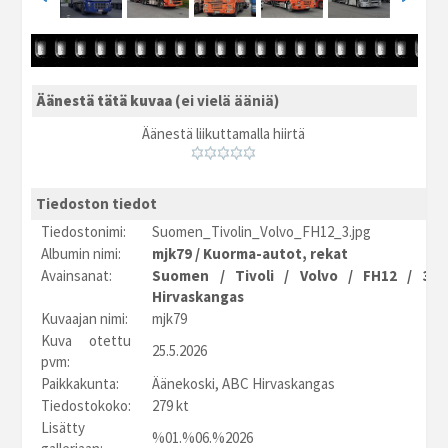
Äänestä tätä kuvaa
(ei vielä ääniä)
Äänestä liikuttamalla hiirtä
Tiedoston tiedot
Tiedostonimi:
Suomen_Tivolin_Volvo_FH12_3.jpg
Albumin nimi:
mjk79
/
Kuorma-autot, rekat
Avainsanat:
Suomen
/
Tivoli
/
Volvo
/
FH12
/
3
Hirvaskangas
Kuvaajan nimi:
mjk79
Kuva otettu
25.5.2026
pvm:
Paikkakunta:
Äänekoski, ABC Hirvaskangas
Tiedostokoko:
279 kt
Lisätty
%01.%06.%2026