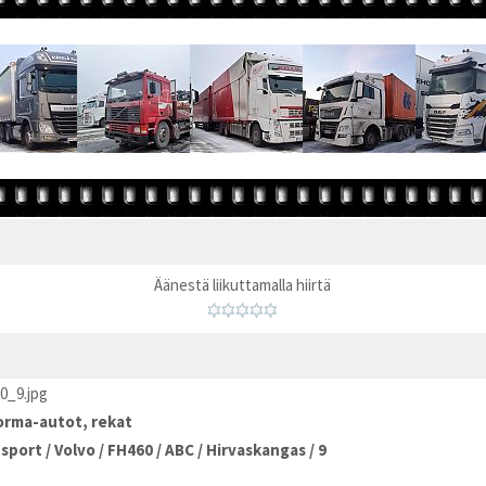
Äänestä liikuttamalla hiirtä
0_9.jpg
rma-autot, rekat
nsport
/
Volvo
/
FH460
/
ABC
/
Hirvaskangas
/
9