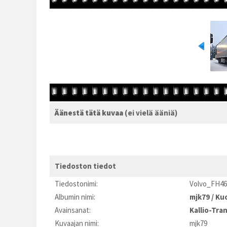
Äänestä tätä kuvaa
(ei vielä ääniä)
Tiedoston tiedot
Tiedostonimi:
Volvo_FH46
Albumin nimi:
mjk79
/
Kuo
Avainsanat:
Kallio-Tra
Kuvaajan nimi:
mjk79