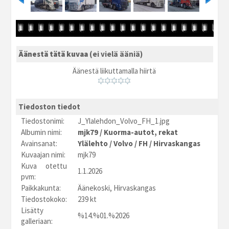
Äänestä tätä kuvaa
(ei vielä ääniä)
Äänestä liikuttamalla hiirtä
Tiedoston tiedot
Tiedostonimi:
J_Ylalehdon_Volvo_FH_1.jpg
Albumin nimi:
mjk79
/
Kuorma-autot, rekat
Avainsanat:
Ylälehto
/
Volvo
/
FH
/
Hirvaskangas
Kuvaajan nimi:
mjk79
Kuva otettu
1.1.2026
pvm:
Paikkakunta:
Äänekoski, Hirvaskangas
Tiedostokoko:
239 kt
Lisätty
%14.%01.%2026
galleriaan: