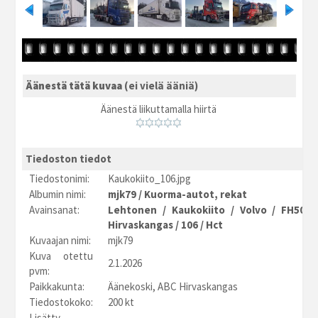
Äänestä tätä kuvaa
(ei vielä ääniä)
Äänestä liikuttamalla hiirtä
Tiedoston tiedot
Tiedostonimi:
Kaukokiito_106.jpg
Albumin nimi:
mjk79
/
Kuorma-autot, rekat
Avainsanat:
Lehtonen
/
Kaukokiito
/
Volvo
/
FH500
Hirvaskangas
/
106
/
Hct
Kuvaajan nimi:
mjk79
Kuva otettu
2.1.2026
pvm:
Paikkakunta:
Äänekoski, ABC Hirvaskangas
Tiedostokoko:
200 kt
Lisätty